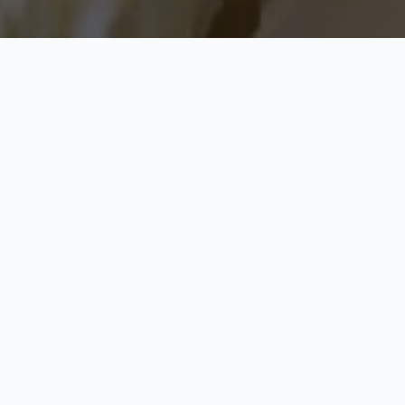
梦未醒
发布于 2023-03-01
/
91 阅读
0
0
重逢
壁纸图源：
https://www.artstation.com/artwork/Rn1bzr
多年（月）没有维护我的博客，没有认真，抽时间写博
文以及去探访各位博友，（尬笑鞠躬）十分抱歉！
也发现友链掉了几个，嗯，没事哒。
其实就有点好像我们的生活嘛。每个阶段会有不同的人
陪伴着你，除了一些真心的，或者真正怎么说呢，就真
正很配很搭的人。